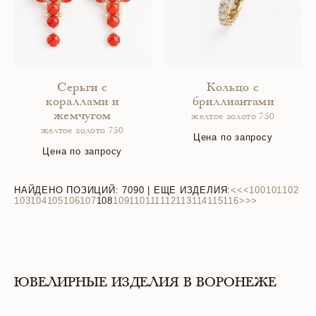
Серьги с
Кольцо с
кораллами и
бриллиантами
жемчугом
желтое золото 750
желтое золото 750
Цена по запросу
Цена по запросу
НАЙДЕНО ПОЗИЦИЙ:
7090
| ЕЩЕ ИЗДЕЛИЯ:
<<
<
100
101
102
103
104
105
106
107
108
109
110
111
112
113
114
115
116
>
>>
ЮВЕЛИРНЫЕ ИЗДЕЛИЯ В ВОРОНЕЖЕ