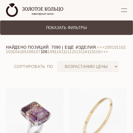
ПОКАЗАТЬ ФИЛЬТРЫ
НАЙДЕНО ПОЗИЦИЙ:
7090
| ЕЩЕ ИЗДЕЛИЯ:
<<
<
100
101
102
103
104
105
106
107
108
109
110
111
112
113
114
115
116
>
>>
СОРТИРОВАТЬ ПО