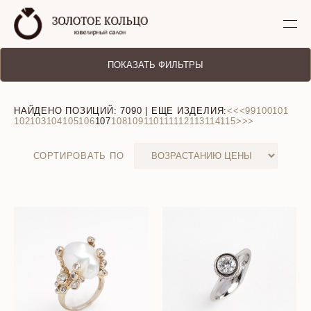
ПОКАЗАТЬ ФИЛЬТРЫ
НАЙДЕНО ПОЗИЦИЙ:
7090
| ЕЩЕ ИЗДЕЛИЯ:
<<
<
99
100
101
102
103
104
105
106
107
108
109
110
111
112
113
114
115
>
>>
СОРТИРОВАТЬ ПО