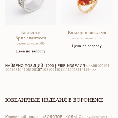
Кольцо с
Кольцо с опалами
бриллиантами
желтое золото 585
белое золото 585
Цена по запросу
Цена по запросу
НАЙДЕНО ПОЗИЦИЙ:
7090
| ЕЩЕ ИЗДЕЛИЯ:
<<
<
99
100
101
102
103
104
105
106
107
108
109
110
111
112
113
114
115
>
>>
ЮВЕЛИРНЫЕ ИЗДЕЛИЯ В ВОРОНЕЖЕ
Ювелирный салон «ЗОЛОТОЕ КОЛЬЦО» существует с