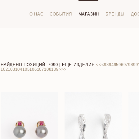
О НАС
СОБЫТИЯ
МАГАЗИН
БРЕНДЫ
ДО
НАЙДЕНО ПОЗИЦИЙ:
7090
| ЕЩЕ ИЗДЕЛИЯ:
<<
<
93
94
95
96
97
98
99
102
103
104
105
106
107
108
109
>
>>