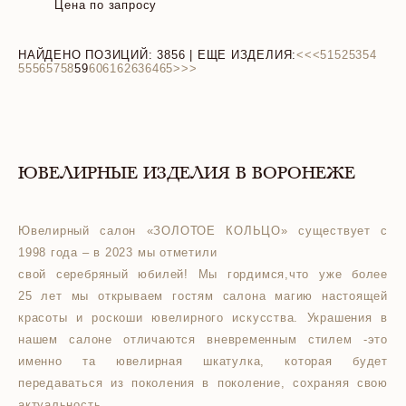
Цена по запросу
НАЙДЕНО ПОЗИЦИЙ:
3856
| ЕЩЕ ИЗДЕЛИЯ:
<<
<
51
52
53
54
55
56
57
58
59
60
61
62
63
64
65
>
>>
ЮВЕЛИРНЫЕ ИЗДЕЛИЯ В ВОРОНЕЖЕ
Ювелирный салон «ЗОЛОТОЕ КОЛЬЦО» существует с
1998 года – в 2023 мы отметили
свой серебряный юбилей! Мы гордимся,что уже более
25 лет мы открываем гостям салона магию настоящей
красоты и роскоши ювелирного искусства. Украшения в
нашем салоне отличаются вневременным стилем -это
именно та ювелирная шкатулка, которая будет
передаваться из поколения в поколение, сохраняя свою
актуальность.