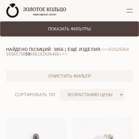
ПОКАЗАТЬ ФИЛЬТРЫ
НАЙДЕНО ПОЗИЦИЙ:
3856
| ЕЩЕ ИЗДЕЛИЯ:
<<
<
51
52
53
54
55
56
57
58
59
60
61
62
63
64
65
>
>>
ОЧИСТИТЬ ФИЛЬТР
СОРТИРОВАТЬ ПО