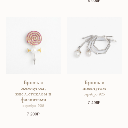
6 908
Брошь с
Брошь с
жемчугом,
жемчугом
ювел.стеклом и
серебро 925
фианитами
7 499
серебро 925
7 200