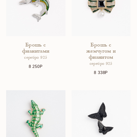
Брошь с
Брошь с
фианитами
жемчугом и
фианитом
серебро 925
серебро 925
8 250
8 338