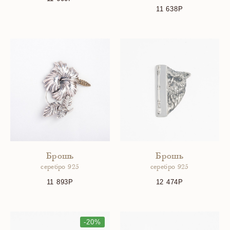
11 638
Брошь
Брошь
серебро 925
серебро 925
11 893
12 474
-20%